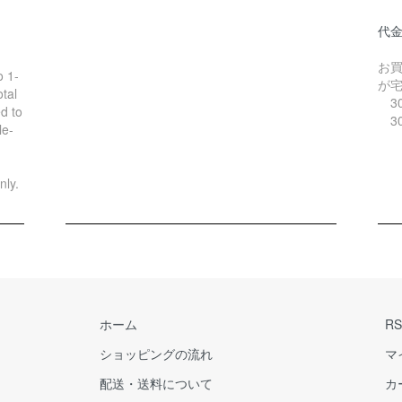
代
お
o 1-
が
tal
30
d to
30
le-
nly.
ホーム
RS
ショッピングの流れ
マ
配送・送料について
カ