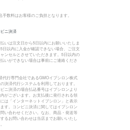
。
振込手数料はお客様のご負担となります。
ンビニ決済
支払いは注文日から5日以内にお願いいたしま
。5日以内に入金が確認できない場合、ご注文
キャンセルとさせていただきます。5日以内の
支払いができない場合は事前にご連絡くださ
。
決済代行専門会社であるGMOイプシロン株式
社の決済代行システムを利用しております。
ンビニ決済の場合払込番号はイプシロンより
案内がございます。お支払後に発行される領
書には「インターネットイプシロン」と表示
れます。コンビニ決済に関してはイプシロン
お問い合わせください。なお、商品・発送等
関するお問い合わせは当店までお願いいたし
す。