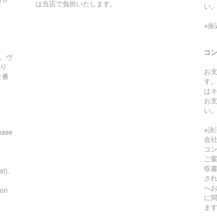
は当店で負担いたします。
い
※
コ
。ヴ
あり
お
せ番
す
は
お
い
※
ease
会
コ
ご
収
st).
さ
へ
ion
に
ま