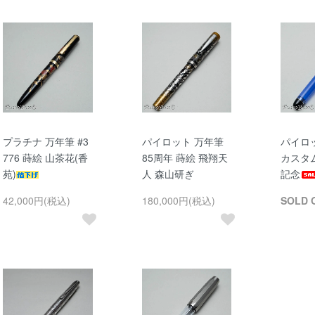
プラチナ 万年筆 #3
パイロット 万年筆
パイロ
776 蒔絵 山茶花(香
85周年 蒔絵 飛翔天
カスタム
苑)
人 森山研ぎ
記念
42,000円(税込)
180,000円(税込)
SOLD 