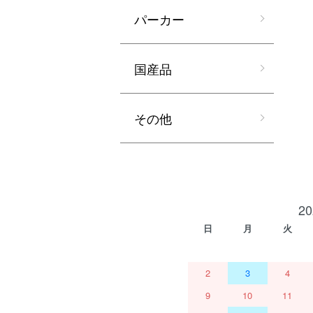
パーカー
国産品
その他
2
日
月
火
2
3
4
9
10
11