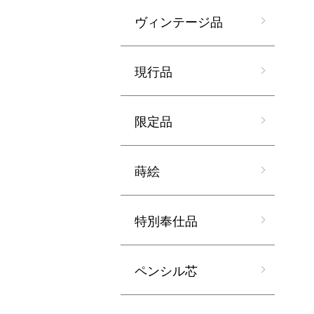
ヴィンテージ品
現行品
限定品
蒔絵
特別奉仕品
ペンシル芯