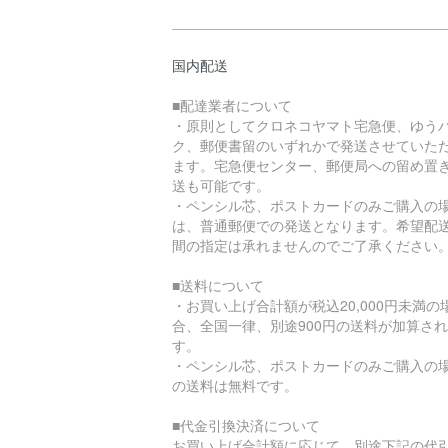
国内配送
■配達業者について
・原則としてクロネコヤマト宅急便、ゆう
ク、郵便書留のいずれかで発送させていた
ます。宅急便センター、郵便局への留め置
送も可能です。
・ペンシル芯、ポストカードのみご購入の
は、普通郵便での発送となります。希望配
間の指定は承れませんのでご了承ください
■送料について
・お買い上げ合計額が税込20,000円未満の
合、全国一律、別途900円の送料が加算さ
す。
・ペンシル芯、ポストカードのみご購入の
の送料は無料です。
■代金引換決済について
お買い上げ合計額に応じて、別途下記の代