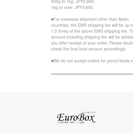
500g to 1kg: JPY2,800.
1kg or over: JPY3,600.
■For overseas shipment other than Asian
countries, the EMS shipping fee will be up t
1.5 times of the above EMS shipping fee. To
amount including shipping fee will be advise
you after receipt of your order. Please doub
check the final total amount accordingly.
■We do not accept orders for pencil leads o