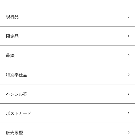
現行品
限定品
蒔絵
特別奉仕品
ペンシル芯
ポストカード
販売履歴