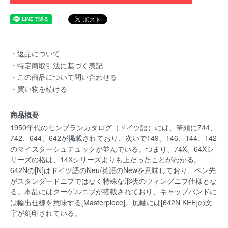
・返品について
・特定商取引法に基づく表記
・この商品について問い合わせる
・買い物を続ける
商品概要
1950年代のモンブランカタログ（ドイツ語）には、筆頭に744、
742、644、642が掲載されており、次いで149、146、144、142
のマイスターシュテュックが並んでいる。つまり、74X、64Xシ
リーズの格は、14Xシリーズよりも上だったことがわかる。
642Nの[N]はドイツ語のNeu/英語のNewを意味しており、ペン先
がスタンダードニブではなく特殊な形状のウィングニブ仕様とな
る。本品にはクーゲルニブが搭載されており、キャップバンドに
は輸出仕様を意味する[Masterpiece]、尻軸には[642N KEF]の文
字が刻印されている。