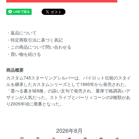
・返品について
・特定商取引法に基づく表記
・この商品について問い合わせる
・買い物を続ける
商品概要
カスタム745スターリングシルバーは、パイロット伝統のスタイ
ルを継承したカスタムシリーズとして1995年から発売された。
「選べる書き味8種」の謳い文句で発売され、重厚で格調高いデ
ザインが人気だった。ストライプとバーリィコーンの2種類があ
り2005年頃に廃番となった。
2026年8月
日
月
火
水
木
金
土