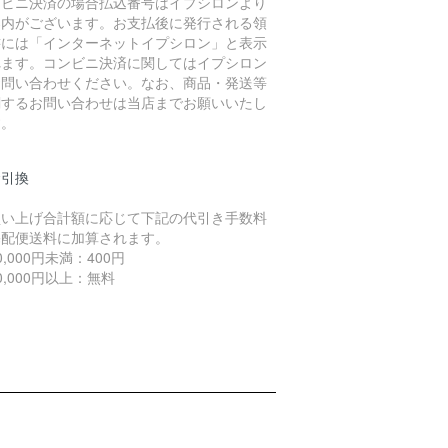
ンビニ決済の場合払込番号はイプシロンより
案内がございます。お支払後に発行される領
書には「インターネットイプシロン」と表示
れます。コンビニ決済に関してはイプシロン
お問い合わせください。なお、商品・発送等
関するお問い合わせは当店までお願いいたし
す。
金引換
買い上げ合計額に応じて下記の代引き手数料
宅配便送料に加算されます。
,000円未満：400円
,000円以上：無料