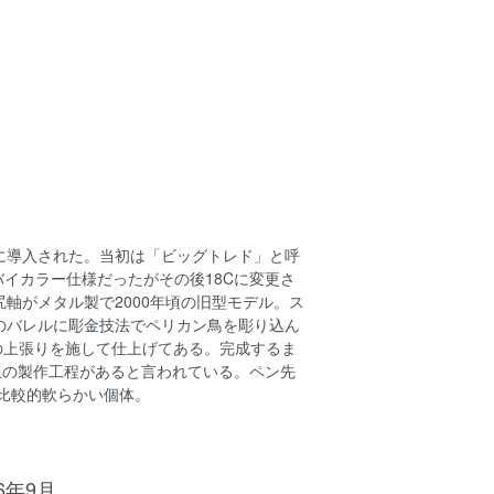
0年に導入された。当初は「ビッグトレド」と呼
バイカラー仕様だったがその後18Cに変更さ
軸がメタル製で2000年頃の旧型モデル。ス
のバレルに彫金技法でペリカン鳥を彫り込ん
ドの上張りを施して仕上げてある。完成するま
上の製作工程があると言われている。ペン先
り比較的軟らかい個体。
26年9月