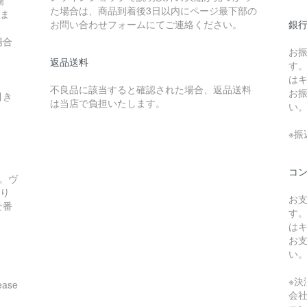
場
た場合は、商品到着後3日以内にページ最下部の
れま
お問い合わせフォームにてご連絡ください。
銀
場合
お
返品送料
す
は
不良品に該当すると確認された場合、返品送料
お
引き
は当店で負担いたします。
い
※
コ
。ヴ
あり
お
せ番
す
は
お
い
※
ease
会