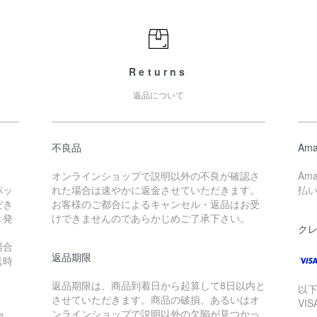
Returns
返品について
不良品
Ama
オンラインショップで説明以外の不良が確認さ
Am
パッ
れた場合は速やかに返金させていただきます。
払
だき
お客様のご都合によるキャンセル・返品はお受
き発
けできませんのであらかじめご了承下さい。
ク
場合
返品期限
送時
。
返品期限は、商品到着日から起算して8日以内と
以
させていただきます。商品の破損、あるいはオ
VI
ンラインショップで説明以外の欠陥が見つかっ