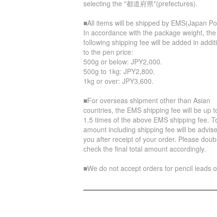
selecting the "都道府県"(prefectures).
■All items will be shipped by EMS(Japan Po
In accordance with the package weight, the
following shipping fee will be added in addit
to the pen price:
500g or below: JPY2,000.
500g to 1kg: JPY2,800.
1kg or over: JPY3,600.
■For overseas shipment other than Asian
countries, the EMS shipping fee will be up t
1.5 times of the above EMS shipping fee. To
amount including shipping fee will be advise
you after receipt of your order. Please doub
check the final total amount accordingly.
■We do not accept orders for pencil leads o