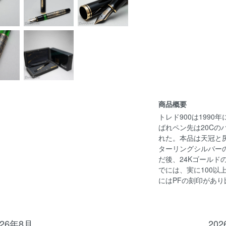
商品概要
トレド900は199
ばれペン先は20Cの
れた。本品は天冠と尻
ターリングシルバー
だ後、24Kゴール
でには、実に100以
にはPFの刻印があ
026年8月
20