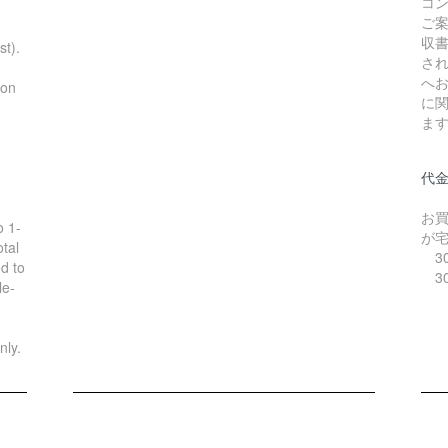
コ
ご
収
st).
さ
へ
ion
に
ま
代
お
o 1-
が
tal
30
d to
30
le-
nly.