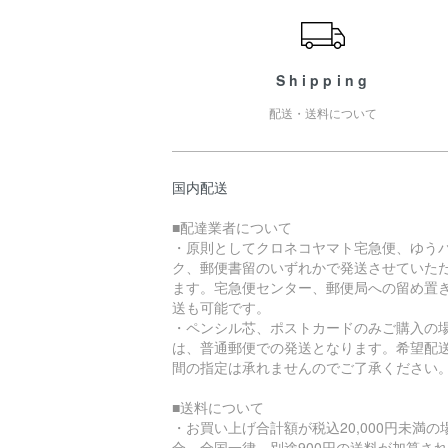
Shipping
配送・送料について
国内配送
■配達業者について
・原則としてクロネコヤマト宅急便、ゆう
ク、郵便書留のいずれかで発送させていた
ます。宅急便センター、郵便局への留め置
送も可能です。
・ペンシル芯、ポストカードのみご購入の
は、普通郵便での発送となります。希望配
間の指定は承れませんのでご了承ください
■送料について
・お買い上げ合計額が税込20,000円未満の
合、全国一律、別途900円の送料が加算さ