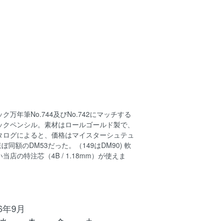
万年筆No.744及びNo.742にマッチする
ックペンシル。素材はロールゴールド製で、
タログによると、価格はマイスターシュテュ
ほぼ同額のDM53だった。（149はDM90) 軟
店の特注芯（4B / 1.18mm）が使えま
26年9月