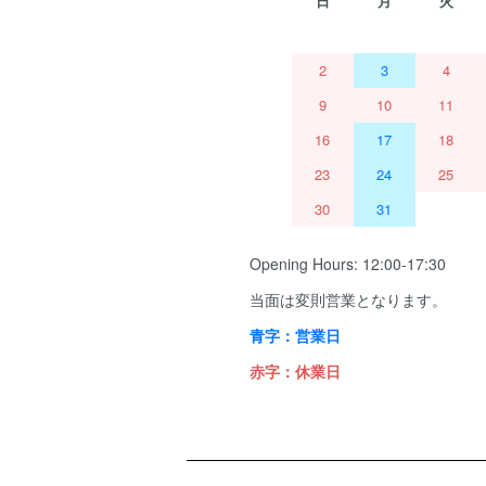
日
月
火
2
3
4
9
10
11
16
17
18
23
24
25
30
31
Opening Hours: 12:00-17:30
当面は変則営業となります。
青字：営業日
赤字：休業日
ショッピングガイド