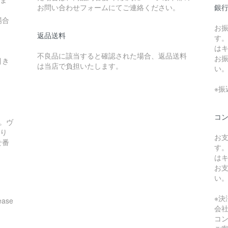
お問い合わせフォームにてご連絡ください。
銀
場合
お
返品送料
す
は
不良品に該当すると確認された場合、返品送料
お
引き
は当店で負担いたします。
い
※
コ
。ヴ
あり
お
せ番
す
は
お
い
※
ease
会
コ