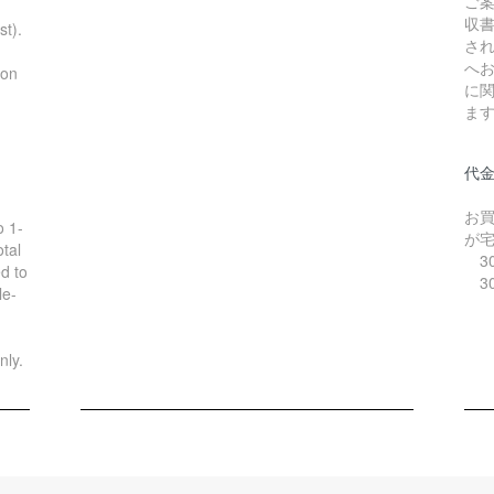
ご
収
st).
さ
へ
ion
に
ま
代
お
o 1-
が
tal
30
d to
30
le-
nly.