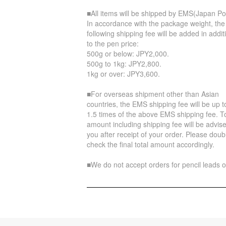
■All items will be shipped by EMS(Japan Po
In accordance with the package weight, the
following shipping fee will be added in addit
to the pen price:
500g or below: JPY2,000.
500g to 1kg: JPY2,800.
1kg or over: JPY3,600.
■For overseas shipment other than Asian
countries, the EMS shipping fee will be up t
1.5 times of the above EMS shipping fee. To
amount including shipping fee will be advise
you after receipt of your order. Please doub
check the final total amount accordingly.
■We do not accept orders for pencil leads o