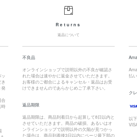
Returns
返品について
不良品
Ama
オンラインショップで説明以外の不良が確認さ
Am
パッ
れた場合は速やかに返金させていただきます。
払
だき
お客様のご都合によるキャンセル・返品はお受
き発
けできませんのであらかじめご了承下さい。
ク
場合
返品期限
送時
。
返品期限は、商品到着日から起算して8日以内と
以
させていただきます。商品の破損、あるいはオ
VI
ンラインショップで説明以外の欠陥が見つかっ
場
た場合は、商品到着後3日以内にページ最下部の
れま