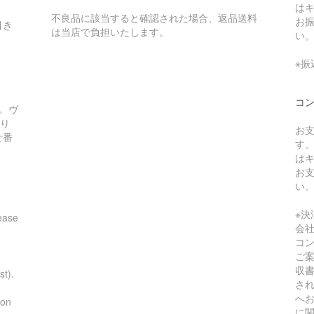
は
不良品に該当すると確認された場合、返品送料
お
引き
は当店で負担いたします。
い
※
コ
。ヴ
あり
お
せ番
す
は
お
い
※
ease
会
コ
ご
収
st).
さ
へ
ion
に