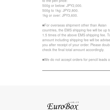
to the pen price:
500g or below: JPY2,000.
500g to 1kg: JPY2,800.
1kg or over: JPY3,600.
■For overseas shipment other than Asian
countries, the EMS shipping fee will be up t
1.5 times of the above EMS shipping fee. To
amount including shipping fee will be advise
you after receipt of your order. Please doub
check the final total amount accordingly.
■We do not accept orders for pencil leads o