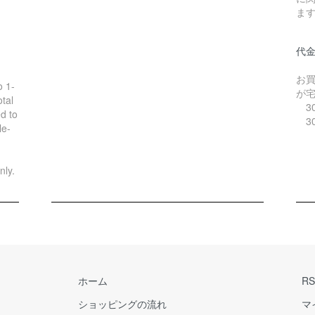
ま
代
お
o 1-
が
tal
30
d to
30
le-
nly.
ホーム
RS
ショッピングの流れ
マ