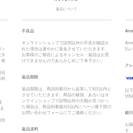
返品について
不良品
Ama
オンラインショップで説明以外の不良が確認さ
Am
パッ
れた場合は速やかに返金させていただきます。
払
だき
お客様のご都合によるキャンセル・返品はお受
き発
けできませんのであらかじめご了承下さい。
ク
場合
返品期限
送時
。
返品期限は、商品到着日から起算して8日以内と
以
させていただきます。商品の破損、あるいはオ
VI
ンラインショップで説明以外の欠陥が見つかっ
場
た場合は、商品到着後3日以内にページ最下部の
れま
お問い合わせフォームにてご連絡ください。
銀
場合
お
返品送料
す