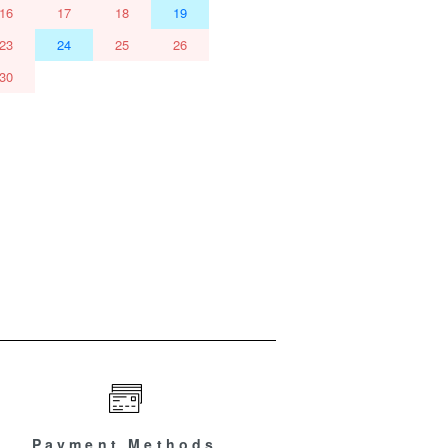
16
17
18
19
23
24
25
26
30
Payment Methods