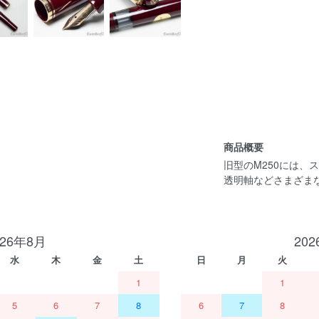
商品概要
旧型のM250には、
透明軸などさまざま
026年8月
20
水
木
金
土
日
月
火
1
1
5
6
7
8
6
7
8