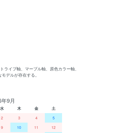
ストライプ軸、マーブル軸、原色カラー軸、
なモデルが存在する。
26年9月
水
木
金
土
2
3
4
5
9
10
11
12