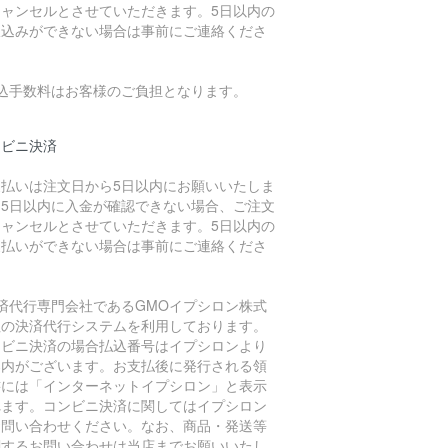
キャンセルとさせていただきます。5日以内の
振込みができない場合は事前にご連絡くださ
。
振込手数料はお客様のご負担となります。
ンビニ決済
支払いは注文日から5日以内にお願いいたしま
。5日以内に入金が確認できない場合、ご注文
キャンセルとさせていただきます。5日以内の
支払いができない場合は事前にご連絡くださ
。
決済代行専門会社であるGMOイプシロン株式
社の決済代行システムを利用しております。
ンビニ決済の場合払込番号はイプシロンより
案内がございます。お支払後に発行される領
書には「インターネットイプシロン」と表示
れます。コンビニ決済に関してはイプシロン
お問い合わせください。なお、商品・発送等
関するお問い合わせは当店までお願いいたし