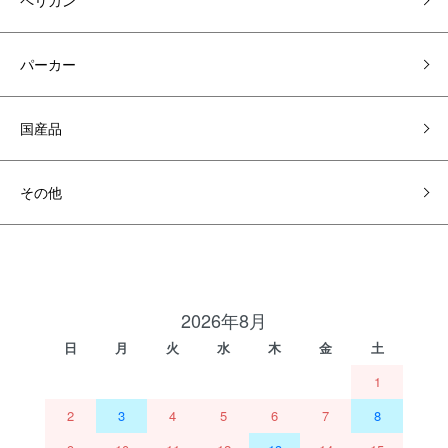
ペリカン
パーカー
国産品
その他
2026年8月
日
月
火
水
木
金
土
1
2
3
4
5
6
7
8