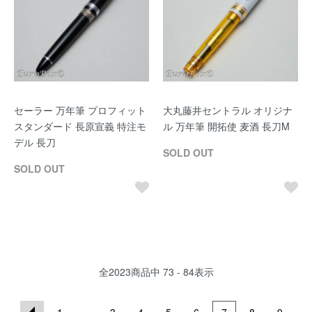
セーラー 万年筆 プロフィット
大丸藤井セントラル オリジナ
スタンダード 長原宣義 特注モ
ル 万年筆 開拓使 麦酒 長刀M
デル 長刀
SOLD OUT
SOLD OUT
全
2023
商品中
73 - 84
表示
...