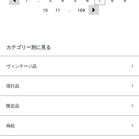
1
3
4
5
6
7
8
9
...
10
11
169
カテゴリー別に見る
ヴィンテージ品
現行品
限定品
蒔絵