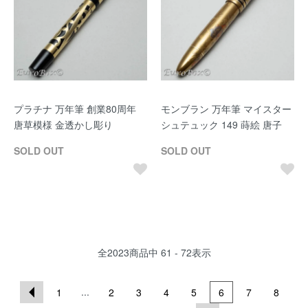
プラチナ 万年筆 創業80周年
モンブラン 万年筆 マイスター
唐草模様 金透かし彫り
シュテュック 149 蒔絵 唐子
SOLD OUT
SOLD OUT
全
2023
商品中
61 - 72
表示
...
1
2
3
4
5
6
7
8