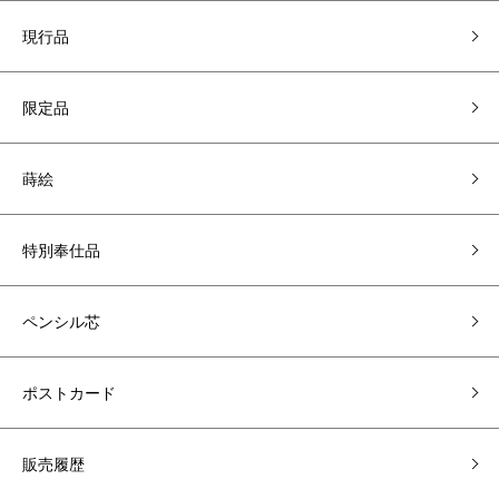
現行品
限定品
蒔絵
特別奉仕品
ペンシル芯
ポストカード
販売履歴