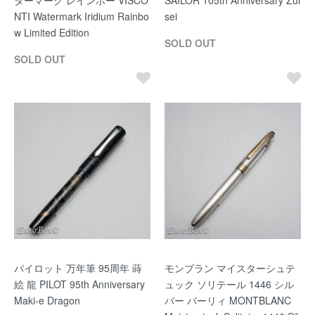
ターマーク レインボー VISCO
SAILOR 105th Anniversary Zui
NTI Watermark Iridium Rainbo
sei
w Limited Edition
SOLD OUT
SOLD OUT
パイロット 万年筆 95周年 蒔
モンブラン マイスターシュテ
絵 龍 PILOT 95th Anniversary
ュック ソリテール 1446 シル
Maki-e Dragon
バー バーリィ MONTBLANC