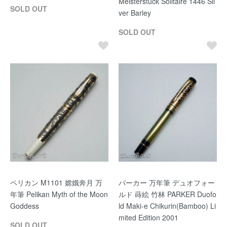
Meisterstuck Solitaire 1446 Sil
SOLD OUT
ver Barley
SOLD OUT
ペリカン M1101 嫦娥奔月 万
パーカー 万年筆 デュオフォー
年筆 Pelikan Myth of the Moon
ルド 蒔絵 竹林 PARKER Duofo
Goddess
ld Maki-e Chikurin(Bamboo) Li
mited Edition 2001
SOLD OUT